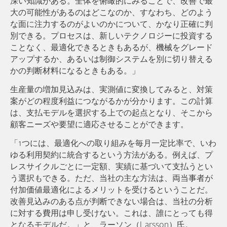
深い知識がある。全体を俯瞰的にみることで、改善で最
大の可能性があるのはどこなのか、すなわち、どのよう
な面に注力するのがよいのかについて、かなり正確に判
別できる。プロセスは、新しいテクノロジーに投資する
ことなく、最適化できるときもあるが、機械をグレード
アップするか、あるいは制御システムを別に切り替える
かの判断材料になるときもある。」
生産量の増加見込みは、実測値に変換してみると、対策
案がどの程度利益につながるかが分かります。この計算
は、支払モデルを選択する上での起点となり、そこから
顧客ニーズや要望に適応させることができます。
「1つには、最適化への取り組みを毎月一定比率で、いわ
ゆる利用契約に統合するという方法がある。例えば、プ
レスサイクルごとに一定額、実績に基づいて支払うとい
う選択もできる。ただ、当社の主な方法は、両当事者が
付加価値最適化によるメリットを受けるということだ。
改善見込みのある点が判断できない場合は、当社の分析
に対する費用は申し受けない。これは、誰にとっても得
となるモデルだ。」と、ラーソン（Larsson）氏。