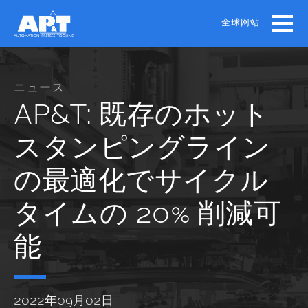
Skip
to
全球网站
main
content
ニュース
AP&T: 既存のホット
スタンピングライン
の最適化でサイクル
タイムの 20% 削減可
能
2022年09月02日