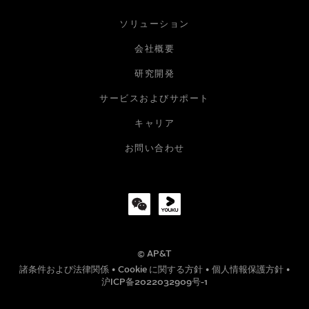
お名前
ソリューション
会社概要
研究開発
メールアドレス
サービスおよびサポート
キャリア
会社
お問い合わせ
役職
© AP&T
電話番号
諸条件および法律関係
•
Cookie に関する方針
•
個人情報保護方針
•
沪ICP备2022032909号-1