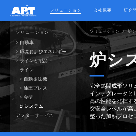
Skip
to
ソリューション
会社概要
研究
main
content
ソリューション
炉
Breadcrum
ソリューション
自動車
環境およびエネルギー
炉シ
ラインと製品
ライン
自動搬送機
完全熱間成形ソリ
油圧プレス
インテグレータと
金型
高の性能を発揮す
炉システム
突安全レベルが高
アフターサービス
整った加熱プロセ