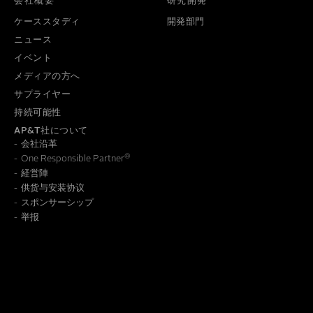
会社概要
研究開発
ケーススタディ
開発部門
ニュース
イベント
メディアの方へ
サプライヤー
持続可能性
AP&T社について
会社沿革
®
One Responsible Partner
経営陣
供货与安装协议
報の保存方法についての詳細は、
個人情報保護方針
をご覧くだ
スポンサーシップ
举报