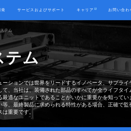
開発
サービスおよびサポート
キャリア
お問い合わ
システム
b
ステム
ューションでは世界をリードするイノベータ、サプライ
して、当社は、装備された部品のすべてが全ライフタイ
る最適なユニットであることがいかに重要かを知ってい
い等、最終製品に求められる特性がある場合、正確で監
スは重要です。