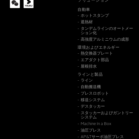
ソリューション
自動車
ホットスタンプ
メッセージ
遮熱材
タンデムラインのオートメー
ション化
高強度アルミニウムの成形
環境およびエネルギー
熱交換器プレート
エアダクト部品
屋根排水
ラインと製品
ライン
この情
自動搬送機
プレスロボット
移送システム
デスタッカー
スタッカーおよびガントリー
システム
Machine In a Box
油圧プレス
AP&Tサーボ油圧プレス