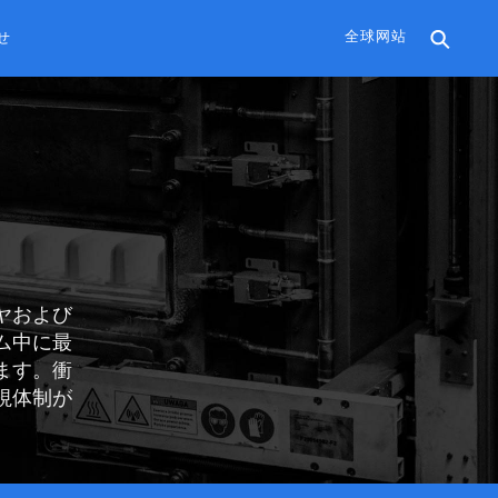
全球网站
せ
ヤおよび
ム中に最
ます。衝
視体制が