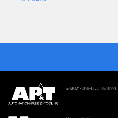
お名前
© AP&T
諸条件および法律関係
会社