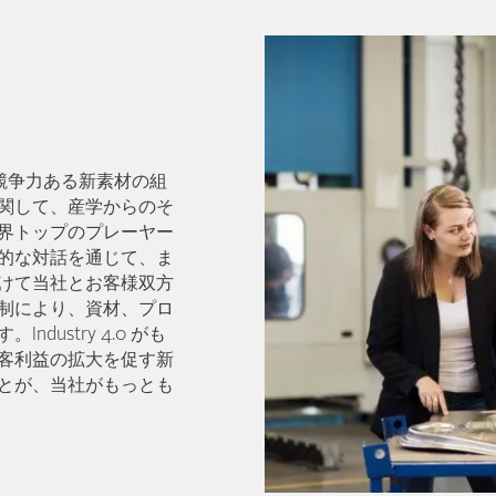
競争力ある新素材の組
関して、産学からのそ
界トップのプレーヤー
的な対話を通じて、ま
けて当社とお客様双方
制により、資材、プロ
ustry 4.0 がも
客利益の拡大を促す新
とが、当社がもっとも