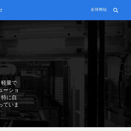
全球网站
せ
、軽量で
ューショ
、特に自
っていま