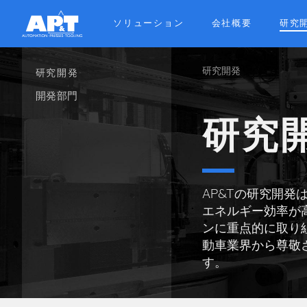
Skip
to
ソリューション
会社概要
研究
main
content
研究開発
Breadcrum
研究開発
開発部門
研究
AP&Tの研究開
エネルギー効率が
ンに重点的に取り
動車業界から尊敬
す。