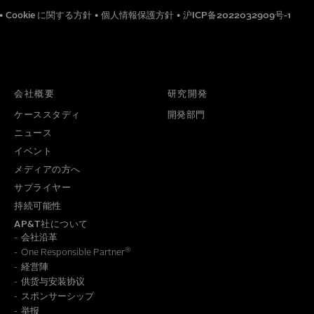
•
Cookie に関する方針
•
個人情報保護方針
•
沪ICP备2022032909号-1
役職
電話番号
会社概要
研究開発
ケーススタディ
開発部門
ニュース
イベント
メディアの方へ
サプライヤー
持続可能性
AP&T社について
会社沿革
®
One Responsible Partner
経営陣
供货与安装协议
報の保存方法についての詳細は、
個人情報保護方針
をご覧くだ
スポンサーシップ
举报