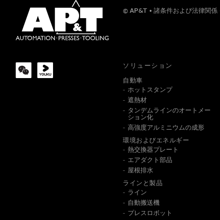
© AP&T
諸条件および法律関係
会社
ソリューション
自動車
ホットスタンプ
メッセージ
遮熱材
タンデムラインのオートメー
ション化
高強度アルミニウムの成形
環境およびエネルギー
熱交換器プレート
エアダクト部品
屋根排水
ラインと製品
ライン
この情
自動搬送機
プレスロボット