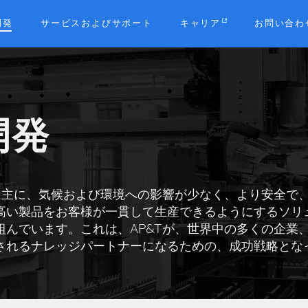
開発
サービスおよびサポート
キャリア
お問い合わ
b
開発
発は主に、気候および環境への影響が少なく、より安全で
高い製品をお客様が一貫して生産できるようにするソリ
組んでいます。これは、AP&Tが、世界中の多くの企業
されるナレッジパートナーになるための、成功戦略とな