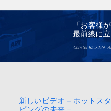
「お客様が
最前線に立
Christer Bäckdah
新しいビデオ – ホットス
ピングの未来 –