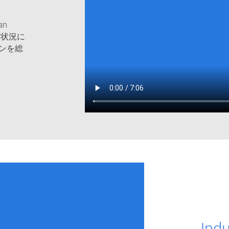
an
発状況に
ンを総