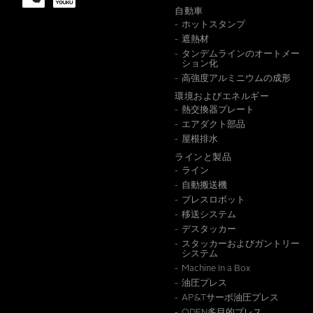
自動車
ホットスタンプ
メッセージ
遮熱材
タンデムラインのオートメー
ション化
高強度アルミニウムの成形
環境およびエネルギー
熱交換器プレート
エアダクト部品
屋根排水
ラインと製品
ライン
この情
自動搬送機
プレスロボット
移送システム
デスタッカー
スタッカーおよびガントリー
システム
Machine In a Box
油圧プレス
AP&Tサーボ油圧プレス
ODEN多目的プレス