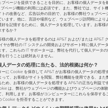
ェブページを提供できることを目的に、お客様の個人データを
は、ウェブページ機能の利用には必須です。また、弊社では、サイ
イトの改善など、広告以外の目的で、お客様の弊社ウェブペー
ています。他に、言語や場所など、ウェブページ訪問時により
選好を記憶するために、個人データを処理しています。お客様
スするか？
様の個人データを処理するのは AP&T および/または AP&T
プライヤが弊社の IT システムの開発およびサポート時に個人デ
す。これらの IT サポーターは、弊社を代行して個人データ
理を行うことは絶対ありません。
個人データの処理に当たる、法的根拠は何か？
に Cookie を保存して AP&T がお客様の個人データの処
(f) 条によって、お客様がサイトを閲覧、弊社機能を使用できる、
ため、お客様の個人データを処理する AP&Tの正当な利益です
析 Cookie は、弊社がウェブページの機能およびウェブページの
て、利用します。お客様がコンピューターにこれらを保存する
 Cookie を拒否することができます。