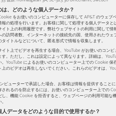
5 住所: Rönnåsgatan 3A, SE-523 38 Ulricehamn, Sweden
のは、どのような個人データか？
 Cookie をお使いのコンピューターに保存して AP&T のウェ
情報の処理を行います。お客様に関して処理する個人データとは、
イト上の利用履歴です。弊社ウェブサイトの利用に関して情報を収
への訪問者数、インターネットの接続先の国、使用されたウェ
のタイトルなどについて、匿名形式で情報を収集します。
ト上でビデオを再生する場合、YouTube がお使いのコンピュー
す。ただし、これは設定によって異なります。詳細は、YouTu
YouTube によるお使いのコンピューター上での Cookie 
上のビデオは再生しないでください。これらのビデオは、YouT
いのコンピューターで承認した場合、お客様は情報を提供することになり
されるのを防止するには、お使いのコンピューター上での Coo
し、機能 Cookie を拒否すると、ウェブページの利用可能
い。
個人データをどのような目的で使用するか？