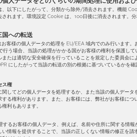
の個人データをどのくらいの期間処理に使用およ
、以下にしたがって、分類から除外/消去されます。機能 Cook
れます。環境設定 Cookie は、100日後に消去されます。分析 
三国への転送
 はお客様の個人データの処理を EU/EEA 域内でのみ行います
 域外で行う場合、当該の処理がかかる国がお客様の権利を保護し
ルまたは適切な安全確保を行っていることを規定した委員会に
DPR にしたがって当該の転送の別の根拠に基づいているかを
セス権
に関してどの個人データを処理するか、また当該の個人データ
求する権利があります。また、お客様には、弊社がお客様につ
る権利もあります。
が処理するお客様の個人データ、例えば、名前や住所に関する情
しい情報を提供することで、当該の正しくない情報の修正を請