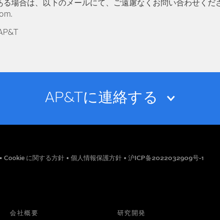
ある場合は、以下のメールにて、ご遠慮なくお問い合わせくだ
com.
 AP&T
AP&Tに連絡する
メールアドレス
•
Cookie に関する方針
•
個人情報保護方針
•
沪ICP备2022032909号-1
役職
電話番号
会社概要
研究開発