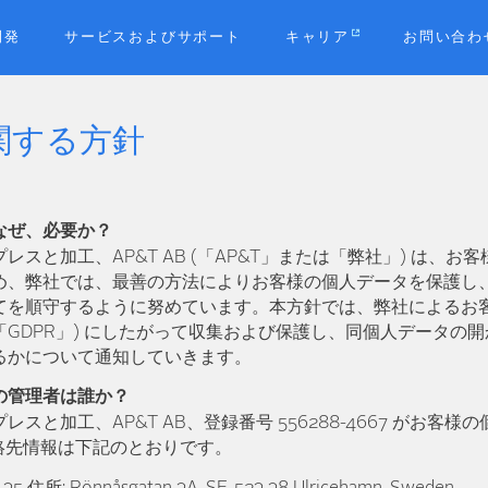
開発
サービスおよびサポート
キャリア
お問い合わ
 に関する方針
なぜ、必要か？
レスと加工、AP&T AB (「AP&T」または「弊社」) は、お
め、弊社では、最善の方法によりお客様の個人データを保護し
てを順守するように努めています。本方針では、弊社によるお
679 (「GDPR」) にしたがって収集および保護し、同個人データ
るかについて通知していきます。
の管理者は誰か？
スと加工、AP&T AB、登録番号 556288-4667 がお客
連絡先情報は下記のとおりです。