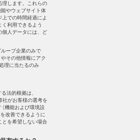
処理します。これらの
ト機能やウェブサイト体
ジ上での時間経過によ
よく利用できるよう
の個人データには、ど
 グループ企業のみで
ータやその他情報にアク
の処理に当たるのみ
理する法的根拠は、
また弊社がお客様の選考を
 (機能および環境設
体験を改善できるように
ことを希望しない場合