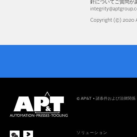
針についてご質問が
integrity@aptgroup.
Copyright (©) 2020
お名前
© AP&T
諸条件および法律関係
会社
ソリューション