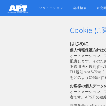
Skip
to
ソリューション
会社概要
研究
main
content
Cookie
はじめに
個人情報保護方針は
オートメーション、プ
配慮します。そのた
る適用法と規則すべ
EU 規則 2016/
をどのように保証す
お客様の個人データ
オートメーション、プレ
者です。AP&T の