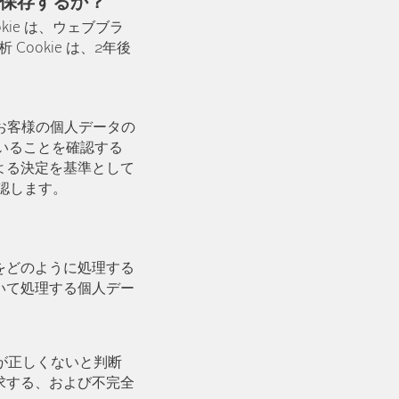
び保存するか？
ie は、ウェブブラ
Cookie は、2年後
。お客様の個人データの
ていることを確認する
よる決定を基準として
確認します。
をどのように処理する
いて処理する個人デー
報が正しくないと判断
求する、および不完全