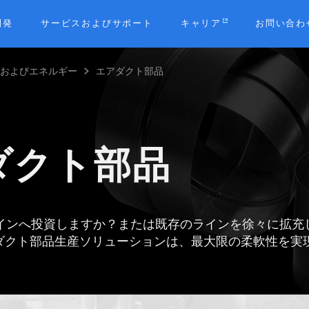
開発
サービスおよびサポート
キャリア
お問い合わ
境およびエネルギー
エアダクト部品
b
ダクト部品
インへ投資しますか？または既存のラインを徐々に拡充
エアダクト部品生産ソリューションは、最大限の柔軟性を実