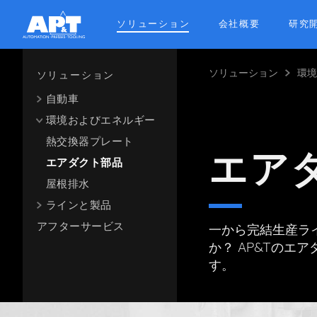
Skip
to
ソリューション
会社概要
研究
main
content
ソリューション
環
Breadcrum
ソリューション
自動車
環境およびエネルギー
熱交換器プレート
エア
エアダクト部品
屋根排水
ラインと製品
アフターサービス
一から完結生産ラ
か？ AP&Tの
す。