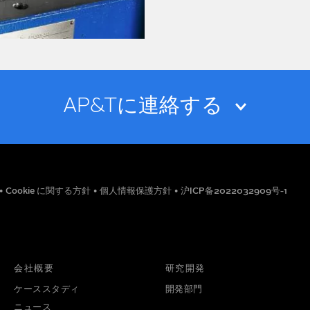
AP&Tに連絡する
メールアドレス
•
Cookie に関する方針
•
個人情報保護方針
•
沪ICP备2022032909号-1
役職
電話番号
会社概要
研究開発
ケーススタディ
開発部門
ニュース