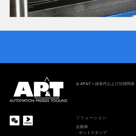
お名前
© AP&T
諸条件および法律関係
会社
ソリューション
自動車
ホットスタンプ
メッセージ