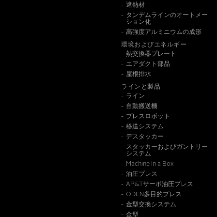
遮熱材
タンデムラインのオートメー
ション化
高強度アルミニウムの成形
環境およびエネルギー
熱交換器プレート
エアダクト部品
屋根排水
ラインと製品
ライン
この情
自動搬送機
プレスロボット
移送システム
デスタッカー
スタッカーおよびガントリー
システム
Machine In a Box
油圧プレス
AP&Tサーボ油圧プレス
ODEN多目的プレス
金型交換システム
金型