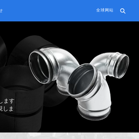
全球网站
せ
します
現しま