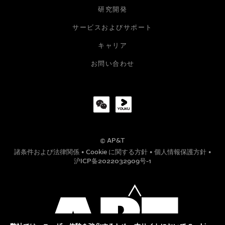
研究開発
メールアドレス
サービスおよびサポート
キャリア
会社
お問い合わせ
役職
© AP&T
電話番号
諸条件および法律関係
•
Cookie に関する方針
•
個人情報保護方針
•
沪ICP备2022032909号-1
メッセージ