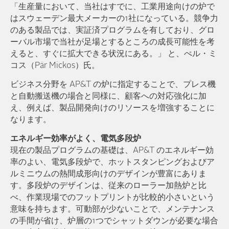
「生産量において、当社はすでに、工業用途向けの炉で
はスウェーデン最大メーカーの1社になっている。競争力
のある製品では、実証済プログラムを有しており、グロ
ーバル市場で当社が足場とするところの成長可能性を考
えると、すぐに拡大できる状況にある。」 と、ぺル・ミ
コス（Pär Mickos）氏。
ビジネス分野を AP&T の炉に指定することで、プレス機
と自動搬送機の場合と同様に、顧客への対応強化に加
え、例えば、製品開発向けのリソースを増強することに
なります。
エネルギー効率がよく、電気多段炉
現在の製品プログラムの基礎は、AP&T のエネルギー効
率のよい、電気多段炉で、ホットスタンピングおよびア
ルミニウムの熱間成形向けのデザインが豊富にありま
す。多段炉のデザインは、従来のローラー加熱炉と比
べ、作業現場でのフットプリントが比較的小さいという
意味を持ちます。可動部が少ないことで、メンテナンス
の手間が省け、炉層の1つでシャットダウンが必要な場合