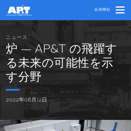
Skip
to
全球网站
main
content
ニュース
炉 — AP&T の飛躍す
る未来の可能性を示
す分野
2022年08月12日