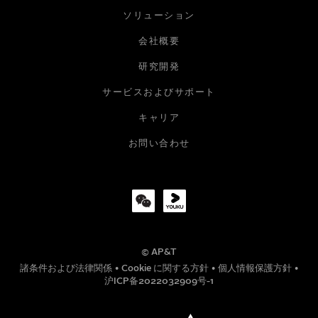
お名前
ソリューション
会社概要
研究開発
メールアドレス
サービスおよびサポート
キャリア
会社
お問い合わせ
役職
© AP&T
電話番号
諸条件および法律関係
•
Cookie に関する方針
•
個人情報保護方針
•
沪ICP备2022032909号-1