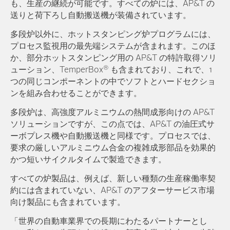
も、生産の継続が可能です。すべての炉には、AP&T の
送りと荷下ろし自動搬送機が装備されています。
多段炉以外に、ホットスタンピング炉プログラムには、
プロセス監視用の最先端システムが含まれます。このほ
か、部分ホットスタンピング用の AP&T の特許取得ソリ
®
ューション、TemperBox
も含まれており、これで、1
つの同じコンポーネントの中でソフトとハードセクショ
ンを組み合わせることができます。
多段炉は、高強度アルミニウムの熱間成形向けの AP&T
ソリューションですが、この点では、AP&T の油圧式サ
ーボプレス機や自動搬送機と同様です。プロセスでは、
要求の厳しいアルミニウム合金の複雑成形部品を効果的
かつ短いサイクルタイムで製造できます。
すべての炉製品は、例えば、新しい種類の生産稼働率契
約には含まれていない、AP&T のアフターサービス市場
向け製品にも含まれています。
「世界の自動車業界での長期にわたるパートナーとし