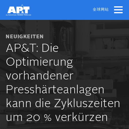
Skip
to
全球网站
main
content
NEUIGKEITEN
AP&T: Die
Optimierung
vorhandener
Presshärteanlagen
kann die Zykluszeiten
um 20 % verkürzen