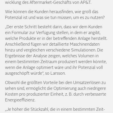
wicklung des Aftermarket-Geschäfts von AP&T.
Wie können die Kunden her­aus­finden, wie groß das
Potenzial ist und was sie tun müssen, um es zu nutzen?
„Der erste Schritt besteht darin, dass wir dem Kunden
ein Formular zur Ver­fügung stellen, in dem er angibt,
welche Produkte er in der betreffenden Anlage her­stellt.
Anschließend fügen wir detaillierte Maschinen­daten
hinzu und ver­gleichen ver­schiedene Simulationen. Die
Ergeb­nisse der Analyse zeigen, welches Volumen in
einem bestimmten Zeitraum produziert werden könnte,
wenn die Anlage optimiert wäre und ihr Potenzial voll
aus­geschöpft würde“, so Larsson.
Obwohl die größten Vor­teile bei den Umsatz­erlösen zu
sehen sind, ermöglicht die Optimierung auch niedrigere
Kosten pro produzierter Einheit, z. B. durch ver­besserte
Energie­effizienz.
„Je höher die Stück­zahl, die in einem bestimmten Zeit­