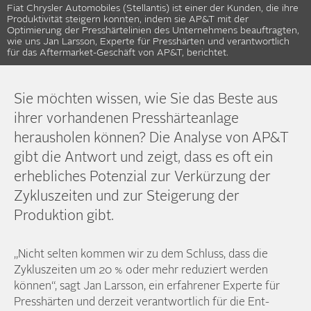
Fiat Chrysler Automobiles (Stellantis) ist einer der Kunden, die ihre
Produktivität steigern konnten, indem sie AP&T mit der
Optimierung der Presshärtelinien des Unternehmens beauftragten,
wie uns Jan Larsson, Experte für Presshärten und verantwortlich
für das Aftermarket-Geschäft von AP&T, berichtet.
Sie möchten wissen, wie Sie das Beste aus
ihrer vorhandenen Presshärte­anlage
herausholen können? Die Analyse von AP&T
gibt die Antwort und zeigt, dass es oft ein
erhebliches Potenzial zur Ver­kürzung der
Zyklus­zeiten und zur Steigerung der
Produktion gibt.
„Nicht selten kommen wir zu dem Schluss, dass die
Zyklus­zeiten um 20 % oder mehr reduziert werden
können“, sagt Jan Larsson, ein erfahrener Experte für
Press­härten und der­zeit ver­ant­wortlich für die Ent­