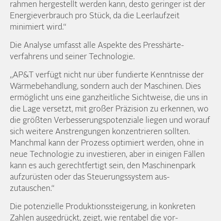
rahmen her­gestellt werden kann, desto geringer ist der
Energie­verbrauch pro Stück, da die Leer­laufzeit
minimiert wird.“
Die Analyse umfasst alle Aspekte des Presshärte­
verfahrens und seiner Technologie.
„AP&T ver­fügt nicht nur über fundierte Kennt­nisse der
Wärme­behandlung, sondern auch der Maschinen. Dies
ermöglicht uns eine ganz­heitliche Sicht­weise, die uns in
die Lage ver­setzt, mit großer Präzision zu erkennen, wo
die größten Verbesserungs­potenziale liegen und worauf
sich weitere Anstrengungen konzentrieren sollten.
Manch­mal kann der Prozess optimiert werden, ohne in
neue Technologie zu investieren, aber in einigen Fällen
kann es auch gerecht­fertigt sein, den Maschinen­park
aufzurüsten oder das Steuerungs­system aus­
zutauschen.“
Die potenzielle Produktions­steigerung, in konkreten
Zahlen aus­gedrückt, zeigt, wie rentabel die vor­