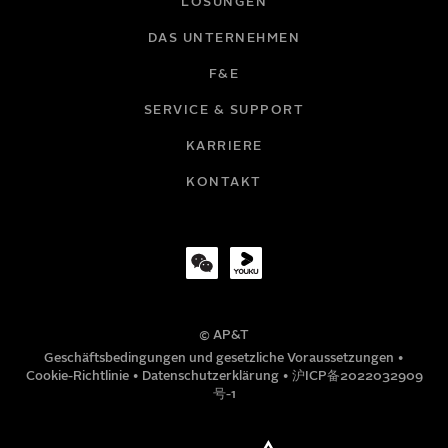
LÖSUNGEN
DAS UNTERNEHMEN
F&E
E-MAIL
SERVICE & SUPPORT
KARRIERE
FIRMA
KONTAKT
TITEL
© AP&T
TELEFONNUMMER
Geschäftsbedingungen und gesetzliche Voraussetzungen
•
Cookie-Richtlinie
•
Datenschutzerklärung
•
沪ICP备2022032909
号-1
MITTEILUNG