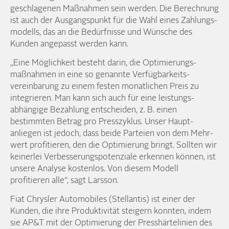
geschlagenen Maß­nahmen sein werden. Die Berechnung
ist auch der Ausgangs­punkt für die Wahl eines Zahlungs­
modells, das an die Bedürf­nisse und Wünsche des
Kunden angepasst werden kann.
„Eine Möglich­keit besteht darin, die Optimierungs­
maßnahmen in eine so genannte Verfüg­barkeits­
vereinbarung zu einem festen monatlichen Preis zu
integrieren. Man kann sich auch für eine leistungs­
abhängige Bezahlung ent­scheiden, z. B. einen
bestimmten Betrag pro Presszyklus. Unser Haupt­
anliegen ist jedoch, dass beide Parteien von dem Mehr­
wert profitieren, den die Optimierung bringt. Sollten wir
keinerlei Verbesserungs­potenziale erkennen können, ist
unsere Analyse kosten­los. Von diesem Modell
profitieren alle“, sagt Larsson.
Fiat Chrysler Automobiles (Stellantis) ist einer der
Kunden, die ihre Produktivität steigern konnten, indem
sie AP&T mit der Optimierung der Presshärte­linien des