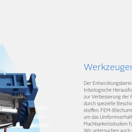
Werkzeugen
Der Entwicklungs­bere
tribologische Herausfo
zur Verbesserung der
durch spezielle Besch
stoffen. FEM-Blech­umf
um das Umform­verhalt
Machbarkeits­studien 
Wir untersuchen auch 