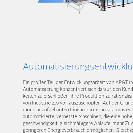
Automatisierungsentwickl
Ein großer Teil der Entwicklungs­arbeit von AP&T i
Automatisierung konzentriert sich darauf, den Kun
keiten zu erschließen, ihre Produktion zu rationalis
von Industrie 4.0 voll auszuschöpfen. Auf der Grund
modular aufgebauten Linear­roboter­programms entw
automatisierte, vernetzte Maschinen, die eine höhe
geschwindigkeit, gleich­mäßigere Abläufe, mehr Zuve
geringeren Energie­verbrauch ermöglichen. Gleich­z