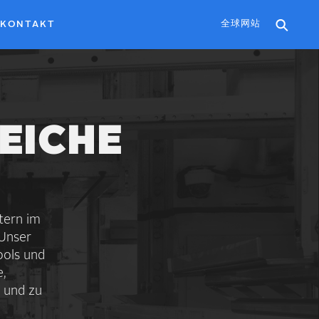
全球网站
KONTAKT
EICHE
tern im
 Unser
ools und
e,
n und zu