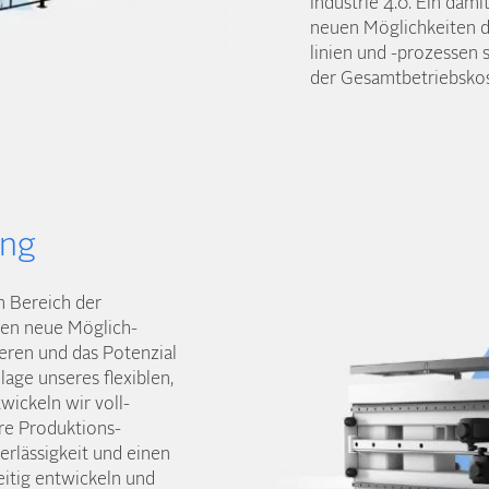
Industrie 4.0. Ein dam
neuen Möglich­keiten 
linien und -prozessen
der Gesamt­betriebsko
ung
m Bereich der
den neue Möglich­
ieren und das Potenzial
lage unseres flexiblen,
ickeln wir voll­
re Produktions­
rlässig­keit und einen
eitig entwickeln und