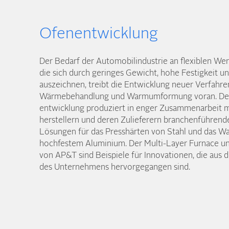
Ofenentwicklung
Der Bedarf der Automobil­industrie an flexiblen We
die sich durch geringes Gewicht, hohe Festigkeit u
auszeichnen, treibt die Entwicklung neuer Verfahr
Wärme­behandlung und Warm­umformung voran. Der
entwicklung produziert in enger Zusammen­arbeit 
herstellern und deren Zulieferern branchen­führen
Lösungen für das Presshärten von Stahl und das 
hoch­festem Aluminium. Der Multi-Layer Furnace 
von AP&T sind Beispiele für Innovationen, die aus 
des Unternehmens hervorgegangen sind.