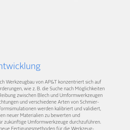
twicklung
ich Werkzeug­bau von AP&T konzentriert sich auf
rderungen, wie z. B. die Suche nach Möglich­keiten
 Reibung zwischen Blech und Umform­werkzeugen
ichtungen und verschiedene Arten von Schmier­
orm­simulationen werden kalibriert und validiert,
en neuer Materialien zu bewerten und
für zukünftige Umform­werkzeuge durch­zuführen.
neue Fertigungs­methoden für die Werkzeug­