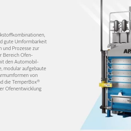
rkstoff­kombinationen,
nd gute Umformbar­keit
en und Prozesse zur
 Bereich Ofen­
mit den Automobil­
de, modular aufgebaute
Warm­umformen von
®
und die TemperBox
der Ofen­entwicklung