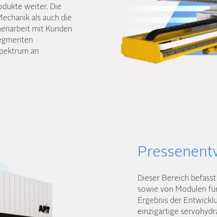
odukte weiter. Die
echanik als auch die
en­arbeit mit Kunden
Segmenten
Spektrum an
Pressenent
Dieser Bereich befass
sowie von Modulen für
Ergebnis der Entwicklu
einzigartige servo­hyd