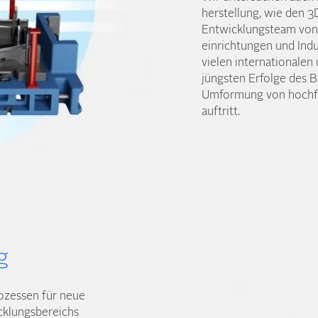
herstellung, wie den 
Entwicklungs­team von
einrichtungen und Indu
vielen internationalen
jüngsten Erfolge des B
Umformung von hochfe
auftritt.
g
ozessen für neue
cklungs­bereichs