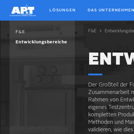
Skip
to
LÖSUNGEN
DAS UNTERNEHME
main
content
F&E
Entwicklungsb
Breadcrum
F&E
Entwicklungsbereiche
ENT
Der Großteil der 
Zusammen­arbeit mi
Rahmen von Entwick
eigenes Test­zentru
kompletten Produkti
Methoden und Masch
validieren, wie die