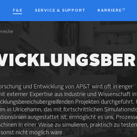
N
F&E
SERVICE & SUPPORT
KARRIERE
ereiche
b
WICKLUNGSBER
Forschung und Entwicklung von AP&T wird oft in enger
t externer Expertise aus Industrie und Wissen­schaft in
lungs­bereich­über­greifenden Projekten durch­geführt.
m in Ulricehamn, das mit fort­schrittlichen Simulations­t
ons­linien aus­gestattet ist, ermöglicht es uns, Prozess
inen in einer Weise zu simulieren, praktisch zu teste
s sonst nicht möglich wäre.