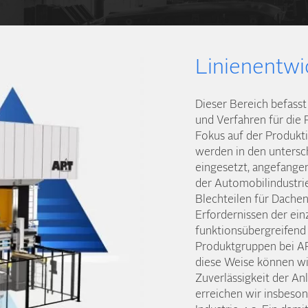
Linienentwi
Dieser Bereich befasst
und Verfahren für die 
Fokus auf der Produkti
werden in den unter­s
eingesetzt, angefang
der Automobil­industri
Blechteilen für Dach­e
Erfordernissen der ein
funktions­übergreifend
Produktgruppen bei A
diese Weise können wir
Zuverlässigkeit der An
erreichen wir insbeso