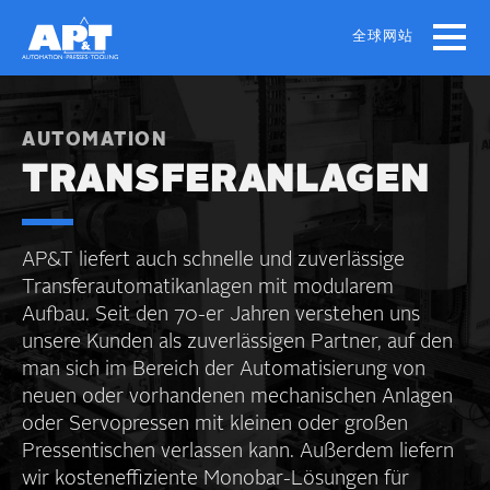
Skip
to
全球网站
main
content
AUTOMATION
TRANSFER­ANLAGEN
AP&T liefert auch schnelle und zuverlässige
Transfer­automatikanlagen mit modularem
Aufbau. Seit den 70-er Jahren verstehen uns
unsere Kunden als zuverlässigen Partner, auf den
man sich im Bereich der Automatisierung von
neuen oder vorhandenen mechanischen Anlagen
oder Servo­pressen mit kleinen oder großen
Pressen­tischen verlassen kann. Außerdem liefern
wir kosten­effiziente Monobar-Lösungen für