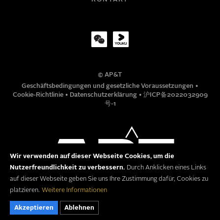
Max. Länge Transferschiene:
8500 mm
Monobar 80
Max. Belastung:
500 kg
Transfer Front-Back SF 2 x 40
TITEL
Transfer Front-Back SF 2 x 120
© AP&T
TELEFONNUMMER
Geschäftsbedingungen und gesetzliche Voraussetzungen
•
Cookie-Richtlinie
•
Datenschutzerklärung
•
沪ICP备2022032909
Transfer ”Through the Press Window” SF 2 x
Transfer ”Through the Press Window” SF 4 x
号-1
40
40
MITTEILUNG
Transfer ”Through the Press Window” SF 4 x
Wir verwenden auf dieser Webseite Cookies, um die
130
Nutzerfreundlichkeit zu verbessern.
Durch Anklicken eines Links
auf dieser Webseite geben Sie uns Ihre Zustimmung dafür, Cookies zu
platzieren.
Weitere Informationen
Akzeptieren
Ablehnen