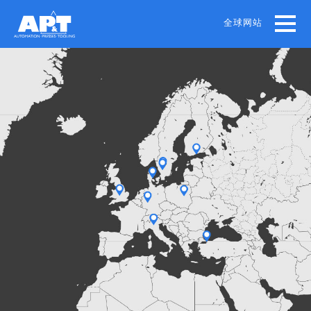
Skip
to
全球网站
main
content