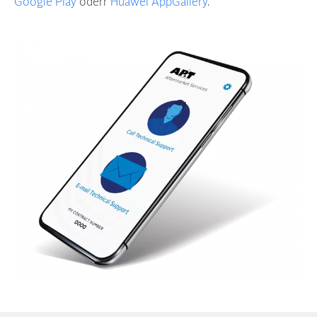
Google Play
oderr
Huawei AppGallery
.