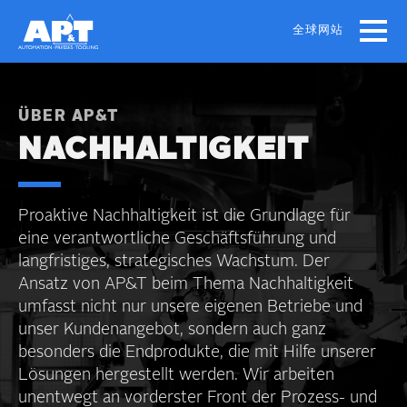
Skip
to
全球网站
main
content
ÜBER AP&T
NACHHALTIGKEIT
Proaktive Nachhaltig­keit ist die Grundlage für
eine verantwortliche Geschäfts­führung und
langfristiges, strategisches Wachstum. Der
Ansatz von AP&T beim Thema Nachhaltig­keit
umfasst nicht nur unsere eigenen Betriebe und
unser Kundenangebot, sondern auch ganz
besonders die Endprodukte, die mit Hilfe unserer
Lösungen hergestellt werden. Wir arbeiten
unentwegt an vorderster Front der Prozess- und