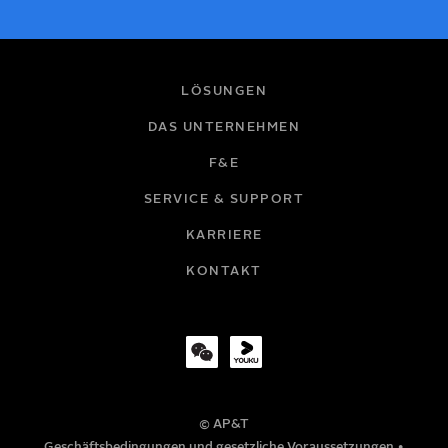
IHR NAME
LÖSUNGEN
DAS UNTERNEHMEN
F&E
E-MAIL
SERVICE & SUPPORT
KARRIERE
FIRMA
KONTAKT
TITEL
© AP&T
TELEFONNUMMER
Geschäftsbedingungen und gesetzliche Voraussetzungen
•