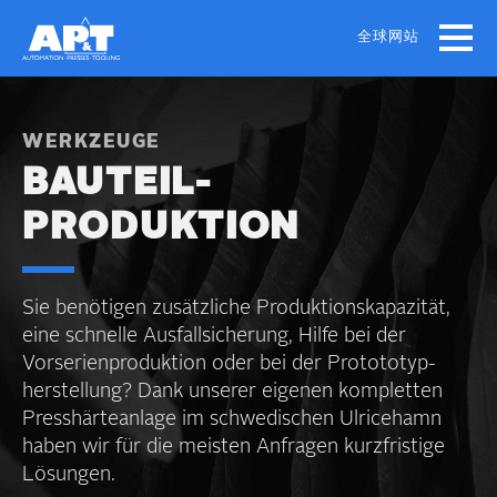
Skip
to
全球网站
main
content
WERKZEUGE
BAUTEIL­
PRODUKTION
Sie benötigen zusätzliche Produktions­kapazität,
eine schnelle Ausfall­sicherung, Hilfe bei der
Vorserien­produktion oder bei der Protototyp­
herstellung? Dank unserer eigenen kompletten
Presshärte­anlage im schwedischen Ulricehamn
haben wir für die meisten Anfragen kurzfristige
Lösungen.