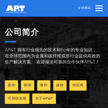
Skip
to
全球网站
main
content
公司简介
AP&T 拥有行业领先的技术和60年的专业知识，
在全球范围内为金属和碳纤维成形行业提供高效的
生产解决方案。 欢迎接洽可靠的合作伙伴AP&T！
案例
新闻
事件
媒体
供应商
可持续发展
关于AP&T